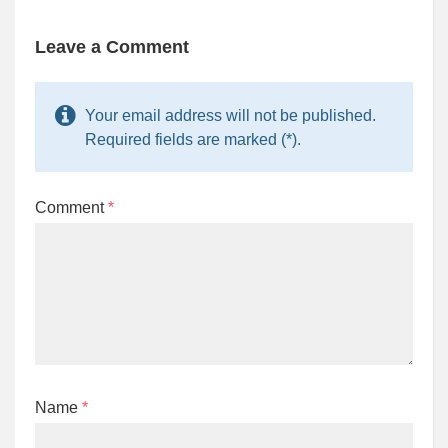
n
i
i
n
n
n
e
n
n
w
e
e
Leave a Comment
w
w
w
i
w
w
n
i
i
d
n
n
o
d
d
Your email address will not be published.
w
o
o
)
w
w
Required fields are marked (*).
)
)
Comment
*
Name
*